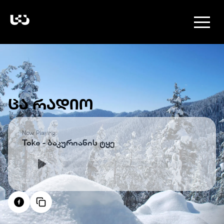
ᲪᲐ ᲠᲐᲓᲘᲝ
Now Playing:
Toke - ბაკურიანის ტყე