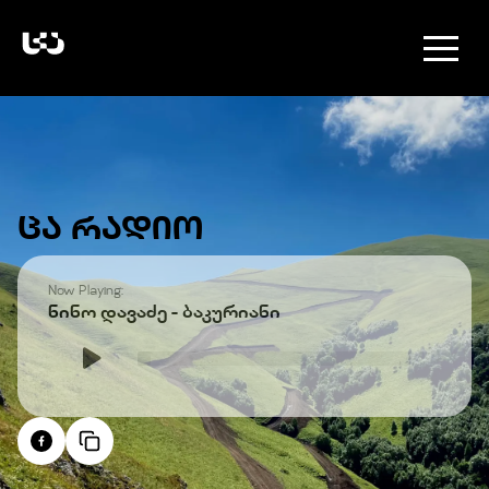
ᲪᲐ ᲠᲐᲓᲘᲝ
Now Playing:
ნინო დავაძე - ბაკურიანი