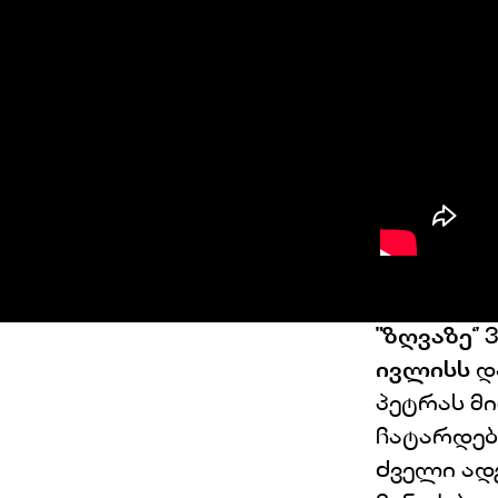
"ზღვაზე‘’
3
ივლისს
და
პეტრას მ
ჩატარდებ
Ძველი ად