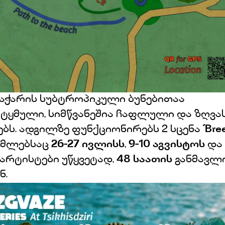
აჭარის სუბტროპიკული ბუნებითაა
ტყმული, სიმწვანეშია ჩაფლული და ზღვა
ბს. ადგილზე ფუნქციონირებს 2 სცენა ‘’
Bree
მლებსაც
26-27 ივლისს
,
9-10 აგვისტოს
და
არტისტები უწყვეტად,
48
საათის
განმავლ
ნ.