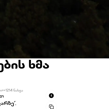
ების ხმა
ი
>>
1214
ნახვა
ოთ
ვარზე‘
’,