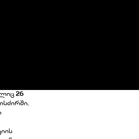
ელიც
26
ისძირში,
ი
ციის