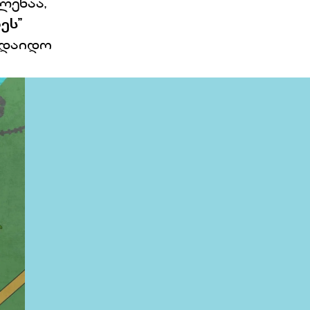
ლენაა,
ეს’’
 დაიდო