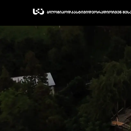
ᲑᲚᲝᲒᲘ
ᲞᲝᲓᲙᲐᲡᲢᲘ
ᲕᲘᲓᲔᲝ
ᲠᲐᲓᲘᲝ
ᲩᲕᲔᲜ ᲨᲔᲡ