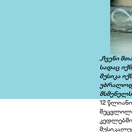
„ჩვენი მთ
სადაც იქ
მუსიკა ი
უბრალოდ 
მსმენელს
12 წლიან
შეცვლილა
კედლებში
მუსიკალუ