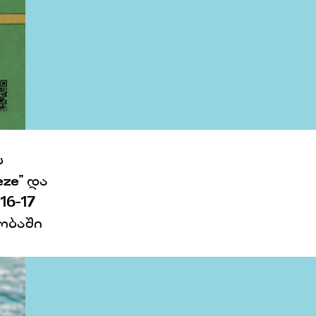
ს
ze’’
და
16-17
ობაში