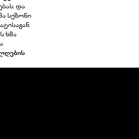
ბას. და
ა სეზონი
ატისაგან
ს ხმა
ა
ლღების