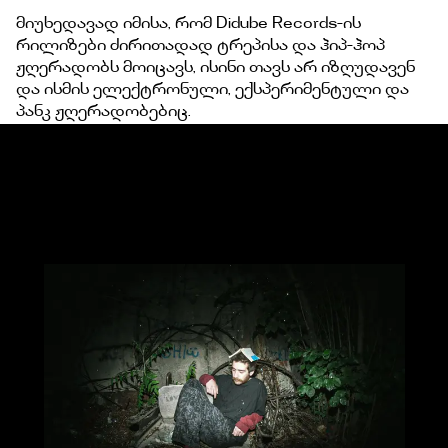
მიუხედავად იმისა, რომ Didube Records-ის
რილიზები ძირითადად ტრეპისა და ჰიპ-ჰოპ
ჟღერადობს მოიცავს, ისინი თავს არ იზღუდავენ
და ისმის ელექტრონული, ექსპერიმენტული და
პანკ ჟღერადობებიც.