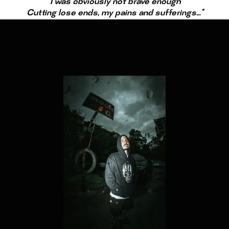
‘’I was obviously not brave enough
Cutting lose ends, my pains and sufferings…’’