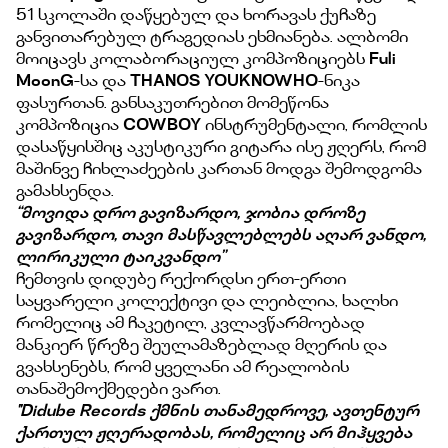
51 სკოლაში დაწყებულ და ხორავას ქუჩაზე
განვითარებულ ტრაგედიას ეხმიანება. ალბომი
მოიცავს კოლაბორაციულ კომპოზიციებს
Fuli
MoonG
-სა და
THANOS YOUKNOWHO
-ნიკა
ფასურთან. განსაკუთრებით მომეწონა
კომპოზიცია
COWBOY
ინსტრუმენტალი, რომლის
დასაწყისშიც აკუსტიკური გიტარა ისე ჟღერს, რომ
მაშინვე ჩიხლაძეების კართან მოდგა შემოდგომა
გამახსენდა.
“მოვიდა დრო გავიზარდო, ჯობია დროზე
გავიზარდო, თავი მასწავლებლებს აღარ ვანდო,
ლირიკული ტაიკვანდო”
ჩემთვის დიდუბე რექორდსი ერთ-ერთი
საყვარელი კოლექტივი და ლეიბლია, ხალხი
რომელიც ამ ჩაკეტილ, კვლავწარმოებად
მანკიერ წრეზე შეულამაზებლად მღერის და
გვახსენებს, რომ ყველანი ამ რეალობის
თანაშემოქმედები ვართ.
''Didube Records ქმნის თანამედროვე, ავთენტურ
ქართულ ჟღერადობას, რომელიც არ მიჰყვება