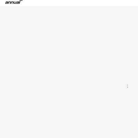
annual”
;